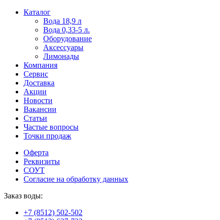
Пользователи
В
Каталог
могут
статьях
Вода 18,9 л
искать
о
Вода 0,33-5 л.
mellstroy
казино
Оборудование
casino
и
Аксессуары
офіційний
ставках
Лимонады
сайт
можно
Компания
через
встретить
Сервис
разные
онлайн
Доставка
сайты.
казино
Акции
среди
Новости
обсуждаемых
Вакансии
тем.
Статьи
Частые вопросы
Точки продаж
Оферта
Реквизиты
СОУТ
Согласие на обработку данных
Заказ воды:
+7 (8512) 502-502