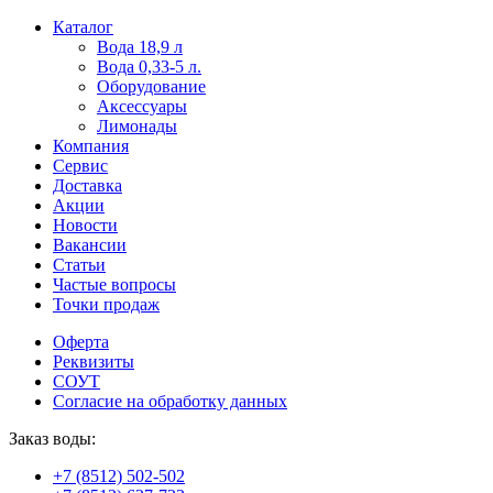
Пользователи
В
Каталог
могут
статьях
Вода 18,9 л
искать
о
Вода 0,33-5 л.
mellstroy
казино
Оборудование
casino
и
Аксессуары
офіційний
ставках
Лимонады
сайт
можно
Компания
через
встретить
Сервис
разные
онлайн
Доставка
сайты.
казино
Акции
среди
Новости
обсуждаемых
Вакансии
тем.
Статьи
Частые вопросы
Точки продаж
Оферта
Реквизиты
СОУТ
Согласие на обработку данных
Заказ воды:
+7 (8512) 502-502