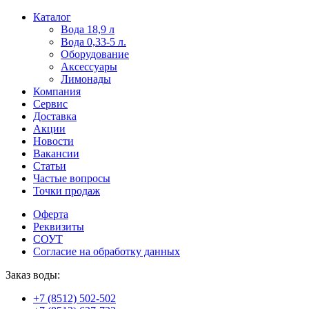
Пользователи
В
Каталог
могут
статьях
Вода 18,9 л
искать
о
Вода 0,33-5 л.
mellstroy
казино
Оборудование
casino
и
Аксессуары
офіційний
ставках
Лимонады
сайт
можно
Компания
через
встретить
Сервис
разные
онлайн
Доставка
сайты.
казино
Акции
среди
Новости
обсуждаемых
Вакансии
тем.
Статьи
Частые вопросы
Точки продаж
Оферта
Реквизиты
СОУТ
Согласие на обработку данных
Заказ воды:
+7 (8512) 502-502