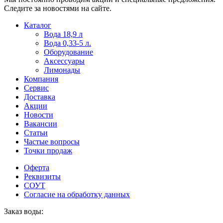
Следите за новостями на сайте.
Пользователи
В
Каталог
могут
статьях
Вода 18,9 л
искать
о
Вода 0,33-5 л.
mellstroy
казино
Оборудование
casino
и
Аксессуары
офіційний
ставках
Лимонады
сайт
можно
Компания
через
встретить
Сервис
разные
онлайн
Доставка
сайты.
казино
Акции
среди
Новости
обсуждаемых
Вакансии
тем.
Статьи
Частые вопросы
Точки продаж
Оферта
Реквизиты
СОУТ
Согласие на обработку данных
Заказ воды: