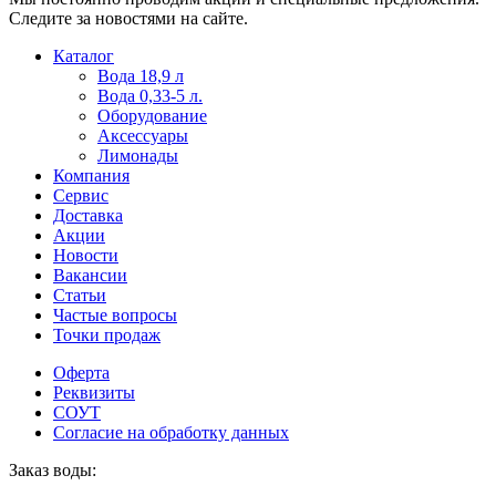
Следите за новостями на сайте.
Пользователи
В
Каталог
могут
статьях
Вода 18,9 л
искать
о
Вода 0,33-5 л.
mellstroy
казино
Оборудование
casino
и
Аксессуары
офіційний
ставках
Лимонады
сайт
можно
Компания
через
встретить
Сервис
разные
онлайн
Доставка
сайты.
казино
Акции
среди
Новости
обсуждаемых
Вакансии
тем.
Статьи
Частые вопросы
Точки продаж
Оферта
Реквизиты
СОУТ
Согласие на обработку данных
Заказ воды: