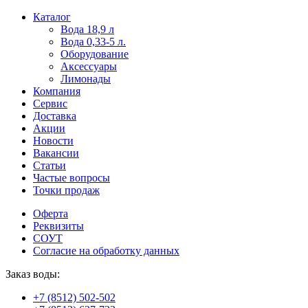
Пользователи
В
Каталог
могут
статьях
Вода 18,9 л
искать
о
Вода 0,33-5 л.
mellstroy
казино
Оборудование
casino
и
Аксессуары
офіційний
ставках
Лимонады
сайт
можно
Компания
через
встретить
Сервис
разные
онлайн
Доставка
сайты.
казино
Акции
среди
Новости
обсуждаемых
Вакансии
тем.
Статьи
Частые вопросы
Точки продаж
Оферта
Реквизиты
СОУТ
Согласие на обработку данных
Заказ воды:
+7 (8512) 502-502