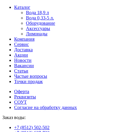
Пользователи
В
Каталог
могут
статьях
Вода 18,9 л
искать
о
Вода 0,33-5 л.
mellstroy
казино
Оборудование
casino
и
Аксессуары
офіційний
ставках
Лимонады
сайт
можно
Компания
через
встретить
Сервис
разные
онлайн
Доставка
сайты.
казино
Акции
среди
Новости
обсуждаемых
Вакансии
тем.
Статьи
Частые вопросы
Точки продаж
Оферта
Реквизиты
СОУТ
Согласие на обработку данных
Заказ воды:
+7 (8512) 502-502