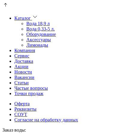
Пользователи
В
могут
статьях
искать
о
Каталог
mellstroy
казино
Вода 18,9 л
casino
и
Вода 0,33-5 л.
офіційний
ставках
Оборудование
сайт
можно
Аксессуары
через
встретить
Лимонады
разные
онлайн
Компания
сайты.
казино
Сервис
среди
Доставка
обсуждаемых
Акции
тем.
Новости
Вакансии
Статьи
Частые вопросы
Точки продаж
Оферта
Реквизиты
СОУТ
Согласие на обработку данных
Заказ воды: