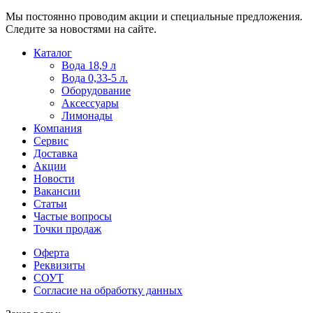
Мы постоянно проводим акции и специальные предложения.
Следите за новостями на сайте.
Пользователи
В
Каталог
могут
статьях
Вода 18,9 л
искать
о
Вода 0,33-5 л.
mellstroy
казино
Оборудование
casino
и
Аксессуары
офіційний
ставках
Лимонады
сайт
можно
Компания
через
встретить
Сервис
разные
онлайн
Доставка
сайты.
казино
Акции
среди
Новости
обсуждаемых
Вакансии
тем.
Статьи
Частые вопросы
Точки продаж
Оферта
Реквизиты
СОУТ
Согласие на обработку данных