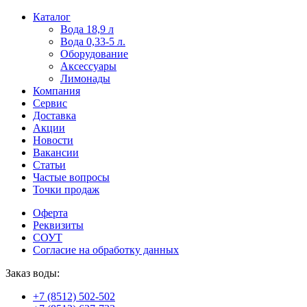
Пользователи
В
Каталог
могут
статьях
Вода 18,9 л
искать
о
Вода 0,33-5 л.
mellstroy
казино
Оборудование
casino
и
Аксессуары
офіційний
ставках
Лимонады
сайт
можно
Компания
через
встретить
Сервис
разные
онлайн
Доставка
сайты.
казино
Акции
среди
Новости
обсуждаемых
Вакансии
тем.
Статьи
Частые вопросы
Точки продаж
Оферта
Реквизиты
СОУТ
Согласие на обработку данных
Заказ воды:
+7 (8512) 502-502