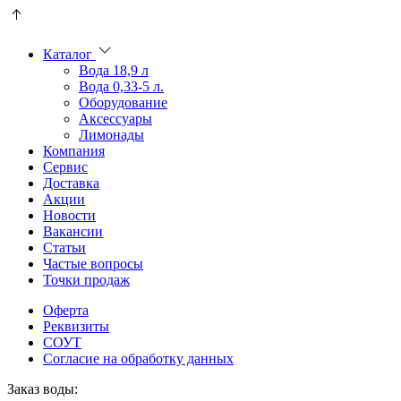
Пользователи
В
могут
статьях
искать
о
Каталог
mellstroy
казино
Вода 18,9 л
casino
и
Вода 0,33-5 л.
офіційний
ставках
Оборудование
сайт
можно
Аксессуары
через
встретить
Лимонады
разные
онлайн
Компания
сайты.
казино
Сервис
среди
Доставка
обсуждаемых
Акции
тем.
Новости
Вакансии
Статьи
Частые вопросы
Точки продаж
Оферта
Реквизиты
СОУТ
Согласие на обработку данных
Заказ воды: