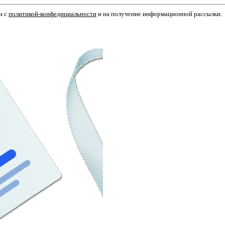
и с
политикой-конфедициальности
и на получение информационной рассылки.