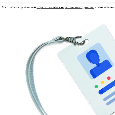
Я согласен c условиями
обработки моих персональных данных
в соответстви