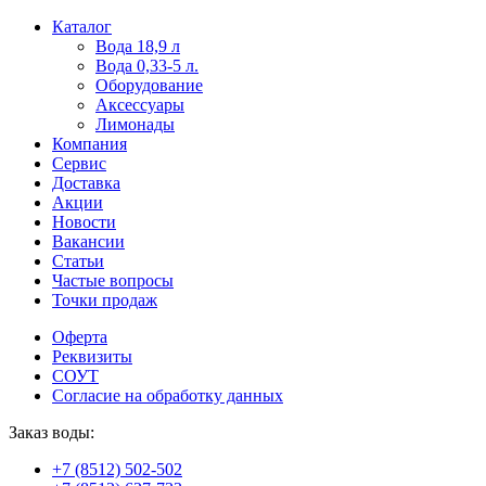
Пользователи
В
Каталог
могут
статьях
Вода 18,9 л
искать
о
Вода 0,33-5 л.
mellstroy
казино
Оборудование
casino
и
Аксессуары
офіційний
ставках
Лимонады
сайт
можно
Компания
через
встретить
Сервис
разные
онлайн
Доставка
сайты.
казино
Акции
среди
Новости
обсуждаемых
Вакансии
тем.
Статьи
Частые вопросы
Точки продаж
Оферта
Реквизиты
СОУТ
Согласие на обработку данных
Заказ воды:
+7 (8512) 502-502