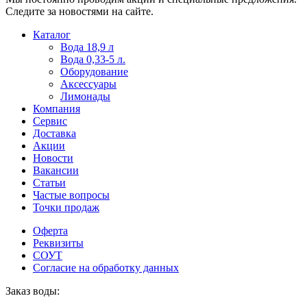
Следите за новостями на сайте.
Пользователи
В
Каталог
могут
статьях
Вода 18,9 л
искать
о
Вода 0,33-5 л.
mellstroy
казино
Оборудование
casino
и
Аксессуары
офіційний
ставках
Лимонады
сайт
можно
Компания
через
встретить
Сервис
разные
онлайн
Доставка
сайты.
казино
Акции
среди
Новости
обсуждаемых
Вакансии
тем.
Статьи
Частые вопросы
Точки продаж
Оферта
Реквизиты
СОУТ
Согласие на обработку данных
Заказ воды: