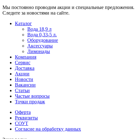
Мы постоянно проводим акции и специальные предложения.
Следите за новостями на сайте.
Пользователи
В
Каталог
могут
статьях
Вода 18,9 л
искать
о
Вода 0,33-5 л.
mellstroy
казино
Оборудование
casino
и
Аксессуары
офіційний
ставках
Лимонады
сайт
можно
Компания
через
встретить
Сервис
разные
онлайн
Доставка
сайты.
казино
Акции
среди
Новости
обсуждаемых
Вакансии
тем.
Статьи
Частые вопросы
Точки продаж
Оферта
Реквизиты
СОУТ
Согласие на обработку данных