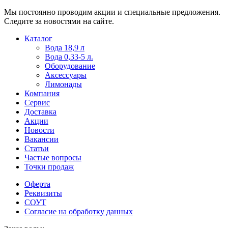
Мы постоянно проводим акции и специальные предложения.
Следите за новостями на сайте.
Пользователи
В
Каталог
могут
статьях
Вода 18,9 л
искать
о
Вода 0,33-5 л.
mellstroy
казино
Оборудование
casino
и
Аксессуары
офіційний
ставках
Лимонады
сайт
можно
Компания
через
встретить
Сервис
разные
онлайн
Доставка
сайты.
казино
Акции
среди
Новости
обсуждаемых
Вакансии
тем.
Статьи
Частые вопросы
Точки продаж
Оферта
Реквизиты
СОУТ
Согласие на обработку данных