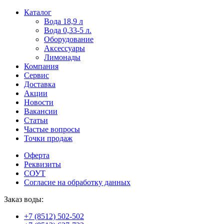
Пользователи
В
Каталог
могут
статьях
Вода 18,9 л
искать
о
Вода 0,33-5 л.
mellstroy
казино
Оборудование
casino
и
Аксессуары
офіційний
ставках
Лимонады
сайт
можно
Компания
через
встретить
Сервис
разные
онлайн
Доставка
сайты.
казино
Акции
среди
Новости
обсуждаемых
Вакансии
тем.
Статьи
Частые вопросы
Точки продаж
Оферта
Реквизиты
СОУТ
Согласие на обработку данных
Заказ воды:
+7 (8512) 502-502