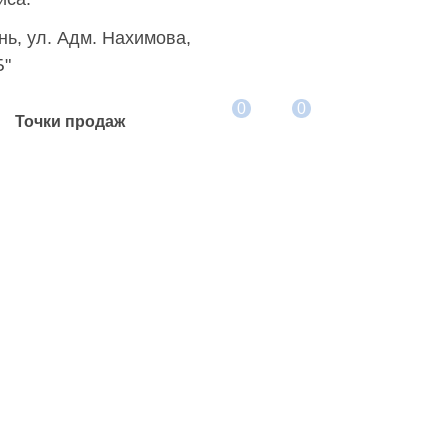
+7 (8512) 502-502
ань, ул. Адм. Нахимова,
Б"
+7 (8512) 627-733
0
0
Точки продаж