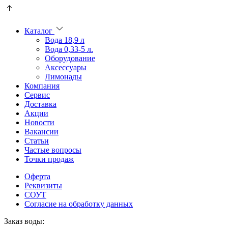
Пользователи
В
могут
статьях
искать
о
Каталог
mellstroy
казино
Вода 18,9 л
casino
и
Вода 0,33-5 л.
офіційний
ставках
Оборудование
сайт
можно
Аксессуары
через
встретить
Лимонады
разные
онлайн
Компания
сайты.
казино
Сервис
среди
Доставка
обсуждаемых
Акции
тем.
Новости
Вакансии
Статьи
Частые вопросы
Точки продаж
Оферта
Реквизиты
СОУТ
Согласие на обработку данных
Заказ воды: