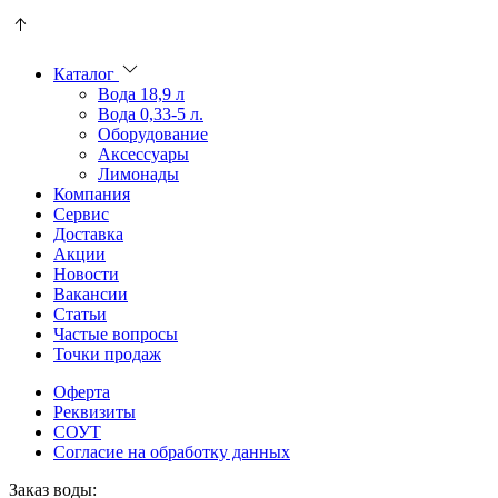
Пользователи
В
могут
статьях
искать
о
Каталог
mellstroy
казино
Вода 18,9 л
casino
и
Вода 0,33-5 л.
офіційний
ставках
Оборудование
сайт
можно
Аксессуары
через
встретить
Лимонады
разные
онлайн
Компания
сайты.
казино
Сервис
среди
Доставка
обсуждаемых
Акции
тем.
Новости
Вакансии
Статьи
Частые вопросы
Точки продаж
Оферта
Реквизиты
СОУТ
Согласие на обработку данных
Заказ воды: