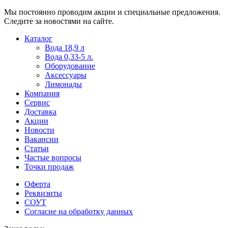
Мы постоянно проводим акции и специальные предложения.
Следите за новостями на сайте.
Пользователи
В
Каталог
могут
статьях
Вода 18,9 л
искать
о
Вода 0,33-5 л.
mellstroy
казино
Оборудование
casino
и
Аксессуары
офіційний
ставках
Лимонады
сайт
можно
Компания
через
встретить
Сервис
разные
онлайн
Доставка
сайты.
казино
Акции
среди
Новости
обсуждаемых
Вакансии
тем.
Статьи
Частые вопросы
Точки продаж
Оферта
Реквизиты
СОУТ
Согласие на обработку данных