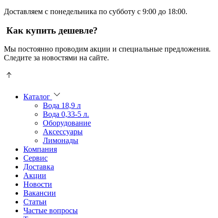
Доставляем с понедельника по субботу с 9:00 до 18:00.
Как купить дешевле?
Мы постоянно проводим акции и специальные предложения.
Следите за новостями на сайте.
Пользователи
В
могут
статьях
искать
о
Каталог
mellstroy
казино
Вода 18,9 л
casino
и
Вода 0,33-5 л.
офіційний
ставках
Оборудование
сайт
можно
Аксессуары
через
встретить
Лимонады
разные
онлайн
Компания
сайты.
казино
Сервис
среди
Доставка
обсуждаемых
Акции
тем.
Новости
Вакансии
Статьи
Частые вопросы