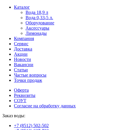
Пользователи
В
Каталог
могут
статьях
Вода 18,9 л
искать
о
Вода 0,33-5 л.
mellstroy
казино
Оборудование
casino
и
Аксессуары
офіційний
ставках
Лимонады
сайт
можно
Компания
через
встретить
Сервис
разные
онлайн
Доставка
сайты.
казино
Акции
среди
Новости
обсуждаемых
Вакансии
тем.
Статьи
Частые вопросы
Точки продаж
Оферта
Реквизиты
СОУТ
Согласие на обработку данных
Заказ воды:
+7 (8512) 502-502