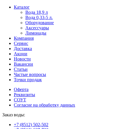
Пользователи
В
Каталог
могут
статьях
Вода 18,9 л
искать
о
Вода 0,33-5 л.
mellstroy
казино
Оборудование
casino
и
Аксессуары
офіційний
ставках
Лимонады
сайт
можно
Компания
через
встретить
Сервис
разные
онлайн
Доставка
сайты.
казино
Акции
среди
Новости
обсуждаемых
Вакансии
тем.
Статьи
Частые вопросы
Точки продаж
Оферта
Реквизиты
СОУТ
Согласие на обработку данных
Заказ воды:
+7 (8512) 502-502