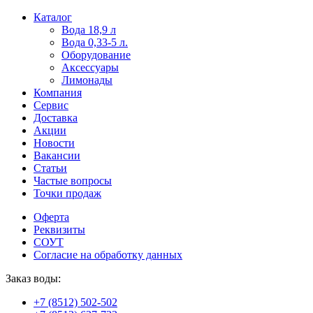
Пользователи
В
Каталог
могут
статьях
Вода 18,9 л
искать
о
Вода 0,33-5 л.
mellstroy
казино
Оборудование
casino
и
Аксессуары
офіційний
ставках
Лимонады
сайт
можно
Компания
через
встретить
Сервис
разные
онлайн
Доставка
сайты.
казино
Акции
среди
Новости
обсуждаемых
Вакансии
тем.
Статьи
Частые вопросы
Точки продаж
Оферта
Реквизиты
СОУТ
Согласие на обработку данных
Заказ воды:
+7 (8512) 502-502