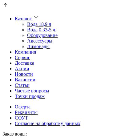
Пользователи
В
могут
статьях
искать
о
Каталог
mellstroy
казино
Вода 18,9 л
casino
и
Вода 0,33-5 л.
офіційний
ставках
Оборудование
сайт
можно
Аксессуары
через
встретить
Лимонады
разные
онлайн
Компания
сайты.
казино
Сервис
среди
Доставка
обсуждаемых
Акции
тем.
Новости
Вакансии
Статьи
Частые вопросы
Точки продаж
Оферта
Реквизиты
СОУТ
Согласие на обработку данных
Заказ воды: