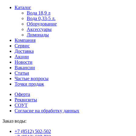
Пользователи
В
Каталог
могут
статьях
Вода 18,9 л
искать
о
Вода 0,33-5 л.
mellstroy
казино
Оборудование
casino
и
Аксессуары
офіційний
ставках
Лимонады
сайт
можно
Компания
через
встретить
Сервис
разные
онлайн
Доставка
сайты.
казино
Акции
среди
Новости
обсуждаемых
Вакансии
тем.
Статьи
Частые вопросы
Точки продаж
Оферта
Реквизиты
СОУТ
Согласие на обработку данных
Заказ воды:
+7 (8512) 502-502