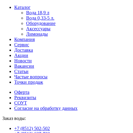
Пользователи
В
Каталог
могут
статьях
Вода 18,9 л
искать
о
Вода 0,33-5 л.
mellstroy
казино
Оборудование
casino
и
Аксессуары
офіційний
ставках
Лимонады
сайт
можно
Компания
через
встретить
Сервис
разные
онлайн
Доставка
сайты.
казино
Акции
среди
Новости
обсуждаемых
Вакансии
тем.
Статьи
Частые вопросы
Точки продаж
Оферта
Реквизиты
СОУТ
Согласие на обработку данных
Заказ воды:
+7 (8512) 502-502