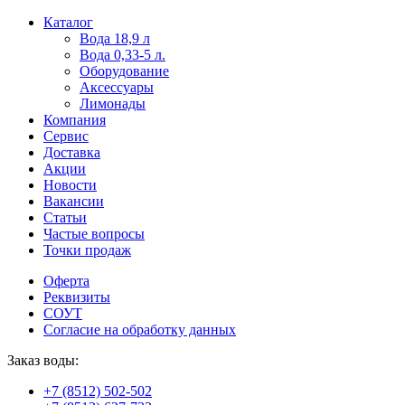
Пользователи
В
Каталог
могут
статьях
Вода 18,9 л
искать
о
Вода 0,33-5 л.
mellstroy
казино
Оборудование
casino
и
Аксессуары
офіційний
ставках
Лимонады
сайт
можно
Компания
через
встретить
Сервис
разные
онлайн
Доставка
сайты.
казино
Акции
среди
Новости
обсуждаемых
Вакансии
тем.
Статьи
Частые вопросы
Точки продаж
Оферта
Реквизиты
СОУТ
Согласие на обработку данных
Заказ воды:
+7 (8512) 502-502