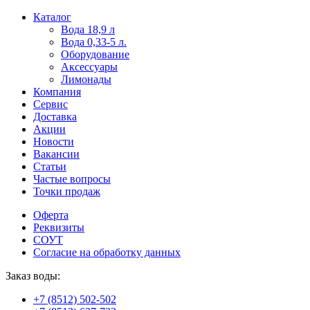
Пользователи
В
Каталог
могут
статьях
Вода 18,9 л
искать
о
Вода 0,33-5 л.
mellstroy
казино
Оборудование
casino
и
Аксессуары
офіційний
ставках
Лимонады
сайт
можно
Компания
через
встретить
Сервис
разные
онлайн
Доставка
сайты.
казино
Акции
среди
Новости
обсуждаемых
Вакансии
тем.
Статьи
Частые вопросы
Точки продаж
Оферта
Реквизиты
СОУТ
Согласие на обработку данных
Заказ воды:
+7 (8512) 502-502