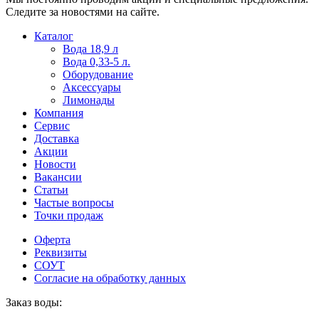
Следите за новостями на сайте.
Пользователи
В
Каталог
могут
статьях
Вода 18,9 л
искать
о
Вода 0,33-5 л.
mellstroy
казино
Оборудование
casino
и
Аксессуары
офіційний
ставках
Лимонады
сайт
можно
Компания
через
встретить
Сервис
разные
онлайн
Доставка
сайты.
казино
Акции
среди
Новости
обсуждаемых
Вакансии
тем.
Статьи
Частые вопросы
Точки продаж
Оферта
Реквизиты
СОУТ
Согласие на обработку данных
Заказ воды: