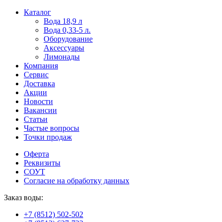
Пользователи
В
Каталог
могут
статьях
Вода 18,9 л
искать
о
Вода 0,33-5 л.
mellstroy
казино
Оборудование
casino
и
Аксессуары
офіційний
ставках
Лимонады
сайт
можно
Компания
через
встретить
Сервис
разные
онлайн
Доставка
сайты.
казино
Акции
среди
Новости
обсуждаемых
Вакансии
тем.
Статьи
Частые вопросы
Точки продаж
Оферта
Реквизиты
СОУТ
Согласие на обработку данных
Заказ воды:
+7 (8512) 502-502