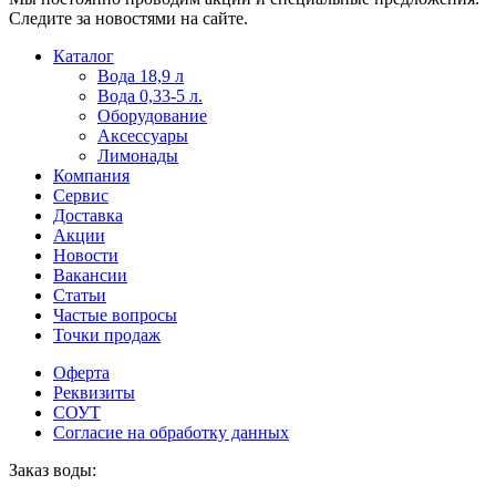
Следите за новостями на сайте.
Пользователи
В
Каталог
могут
статьях
Вода 18,9 л
искать
о
Вода 0,33-5 л.
mellstroy
казино
Оборудование
casino
и
Аксессуары
офіційний
ставках
Лимонады
сайт
можно
Компания
через
встретить
Сервис
разные
онлайн
Доставка
сайты.
казино
Акции
среди
Новости
обсуждаемых
Вакансии
тем.
Статьи
Частые вопросы
Точки продаж
Оферта
Реквизиты
СОУТ
Согласие на обработку данных
Заказ воды: