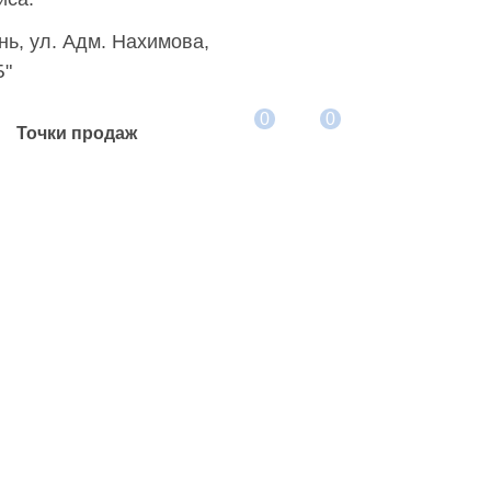
+7 (8512) 502-502
ань, ул. Адм. Нахимова,
Б"
+7 (8512) 627-733
0
0
Точки продаж