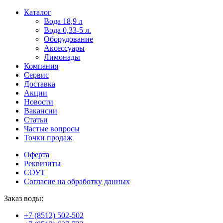
Пользователи
В
Каталог
могут
статьях
Вода 18,9 л
искать
о
Вода 0,33-5 л.
mellstroy
казино
Оборудование
casino
и
Аксессуары
офіційний
ставках
Лимонады
сайт
можно
Компания
через
встретить
Сервис
разные
онлайн
Доставка
сайты.
казино
Акции
среди
Новости
обсуждаемых
Вакансии
тем.
Статьи
Частые вопросы
Точки продаж
Оферта
Реквизиты
СОУТ
Согласие на обработку данных
Заказ воды:
+7 (8512) 502-502