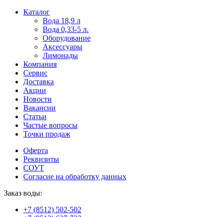
Пользователи
В
Каталог
могут
статьях
Вода 18,9 л
искать
о
Вода 0,33-5 л.
mellstroy
казино
Оборудование
casino
и
Аксессуары
офіційний
ставках
Лимонады
сайт
можно
Компания
через
встретить
Сервис
разные
онлайн
Доставка
сайты.
казино
Акции
среди
Новости
обсуждаемых
Вакансии
тем.
Статьи
Частые вопросы
Точки продаж
Оферта
Реквизиты
СОУТ
Согласие на обработку данных
Заказ воды:
+7 (8512) 502-502