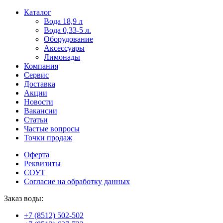
Пользователи
В
Каталог
могут
статьях
Вода 18,9 л
искать
о
Вода 0,33-5 л.
mellstroy
казино
Оборудование
casino
и
Аксессуары
офіційний
ставках
Лимонады
сайт
можно
Компания
через
встретить
Сервис
разные
онлайн
Доставка
сайты.
казино
Акции
среди
Новости
обсуждаемых
Вакансии
тем.
Статьи
Частые вопросы
Точки продаж
Оферта
Реквизиты
СОУТ
Согласие на обработку данных
Заказ воды:
+7 (8512) 502-502