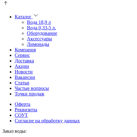
Пользователи
В
могут
статьях
искать
о
Каталог
mellstroy
казино
Вода 18,9 л
casino
и
Вода 0,33-5 л.
офіційний
ставках
Оборудование
сайт
можно
Аксессуары
через
встретить
Лимонады
разные
онлайн
Компания
сайты.
казино
Сервис
среди
Доставка
обсуждаемых
Акции
тем.
Новости
Вакансии
Статьи
Частые вопросы
Точки продаж
Оферта
Реквизиты
СОУТ
Согласие на обработку данных
Заказ воды: