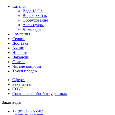
Пользователи
В
Каталог
могут
статьях
Вода 18,9 л
искать
о
Вода 0,33-5 л.
mellstroy
казино
Оборудование
casino
и
Аксессуары
офіційний
ставках
Лимонады
сайт
можно
Компания
через
встретить
Сервис
разные
онлайн
Доставка
сайты.
казино
Акции
среди
Новости
обсуждаемых
Вакансии
тем.
Статьи
Частые вопросы
Точки продаж
Оферта
Реквизиты
СОУТ
Согласие на обработку данных
Заказ воды:
+7 (8512) 502-502