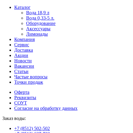
Пользователи
В
Каталог
могут
статьях
Вода 18,9 л
искать
о
Вода 0,33-5 л.
mellstroy
казино
Оборудование
casino
и
Аксессуары
офіційний
ставках
Лимонады
сайт
можно
Компания
через
встретить
Сервис
разные
онлайн
Доставка
сайты.
казино
Акции
среди
Новости
обсуждаемых
Вакансии
тем.
Статьи
Частые вопросы
Точки продаж
Оферта
Реквизиты
СОУТ
Согласие на обработку данных
Заказ воды:
+7 (8512) 502-502