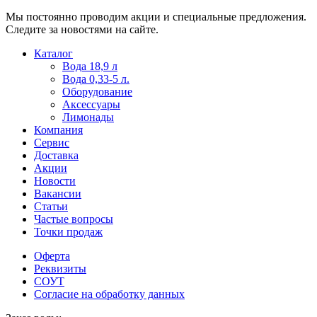
Мы постоянно проводим акции и специальные предложения.
Следите за новостями на сайте.
Пользователи
В
Каталог
могут
статьях
Вода 18,9 л
искать
о
Вода 0,33-5 л.
mellstroy
казино
Оборудование
casino
и
Аксессуары
офіційний
ставках
Лимонады
сайт
можно
Компания
через
встретить
Сервис
разные
онлайн
Доставка
сайты.
казино
Акции
среди
Новости
обсуждаемых
Вакансии
тем.
Статьи
Частые вопросы
Точки продаж
Оферта
Реквизиты
СОУТ
Согласие на обработку данных