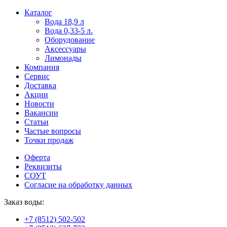
Пользователи
В
Каталог
могут
статьях
Вода 18,9 л
искать
о
Вода 0,33-5 л.
mellstroy
казино
Оборудование
casino
и
Аксессуары
офіційний
ставках
Лимонады
сайт
можно
Компания
через
встретить
Сервис
разные
онлайн
Доставка
сайты.
казино
Акции
среди
Новости
обсуждаемых
Вакансии
тем.
Статьи
Частые вопросы
Точки продаж
Оферта
Реквизиты
СОУТ
Согласие на обработку данных
Заказ воды:
+7 (8512) 502-502