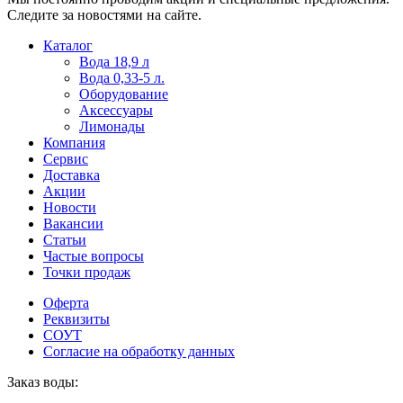
Следите за новостями на сайте.
Пользователи
В
Каталог
могут
статьях
Вода 18,9 л
искать
о
Вода 0,33-5 л.
mellstroy
казино
Оборудование
casino
и
Аксессуары
офіційний
ставках
Лимонады
сайт
можно
Компания
через
встретить
Сервис
разные
онлайн
Доставка
сайты.
казино
Акции
среди
Новости
обсуждаемых
Вакансии
тем.
Статьи
Частые вопросы
Точки продаж
Оферта
Реквизиты
СОУТ
Согласие на обработку данных
Заказ воды: